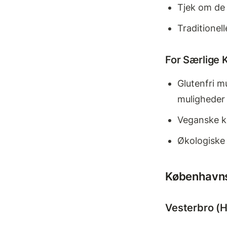
Tjek om de l
Traditionel
For Særlige 
Glutenfri m
muligheder
Veganske ka
Økologiske 
Københavnsk
Vesterbro (