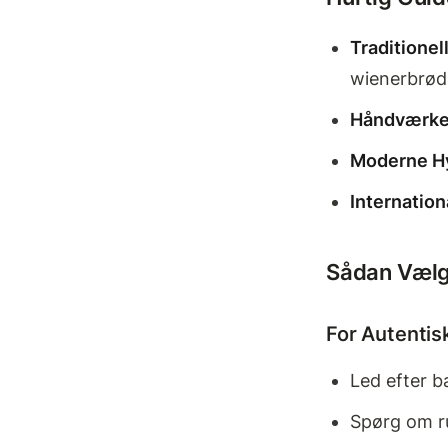
Traditionel
wienerbrød
Håndværker
Moderne Hy
Internation
Sådan Vælge
For Autentis
Led efter b
Spørg om r