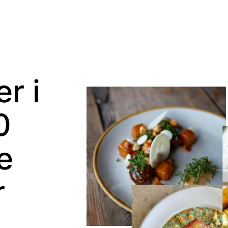
r i
0
e
r