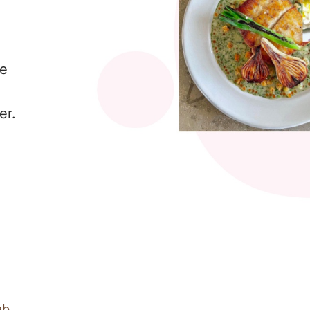
ce
er.
ab