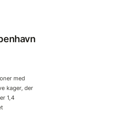
øbenhavn
ioner med
ve kager, der
er 1,4
et