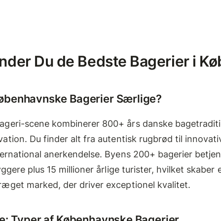
nder Du de Bedste Bagerier i K
øbenhavnske Bagerier Særlige?
geri-scene kombinerer 800+ års danske bagetradit
tion. Du finder alt fra autentisk rugbrød til innovati
ernational anerkendelse. Byens 200+ bagerier betjen
ggere plus 15 millioner årlige turister, hvilket skaber 
æget marked, der driver exceptionel kvalitet.
e: Typer af Københavnske Bagerier