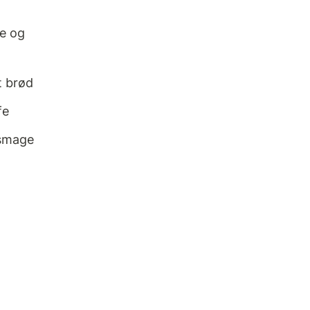
le og
t brød
fe
 smage