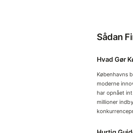
Sådan Fi
Hvad Gør K
Københavns ba
moderne innova
har opnået int
millioner indby
konkurrencepr
Hurtig Guid