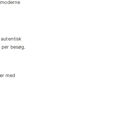
g moderne
 autentisk
. per besøg.
ier med
.