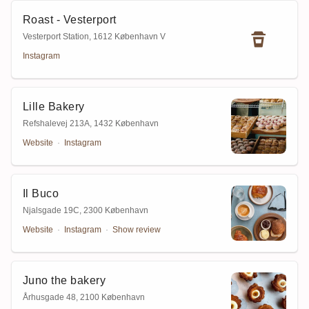
Roast - Vesterport
Vesterport Station
,
1612 København V
Instagram
Lille Bakery
Refshalevej 213A
,
1432 København
Website
·
Instagram
Il Buco
Njalsgade 19C
,
2300 København
Website
·
Instagram
·
Show review
Juno the bakery
Århusgade 48
,
2100 København