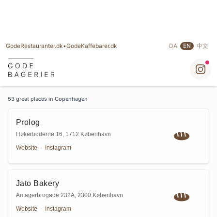
GodeRestauranter.dk
•
GodeKaffebarer.dk
DA
EN
中文
Showing results for All
53 great places in Copenhagen
Prolog
Høkerboderne 16
,
1712 København
Website
·
Instagram
Jato Bakery
Amagerbrogade 232A
,
2300 København
Website
·
Instagram