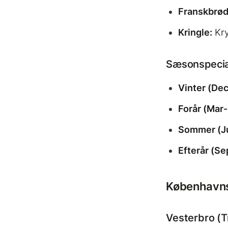
Franskbrød
Kringle:
Kry
Sæsonspecial
Vinter (De
Forår (Mar-
Sommer (J
Efterår (Se
Københavnsk
Vesterbro (T