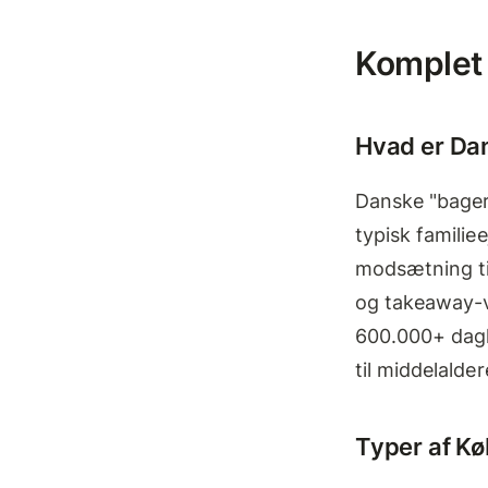
Komplet 
Hvad er Da
Danske "bager
typisk familie
modsætning ti
og takeaway-v
600.000+ dagl
til middelalder
Typer af K