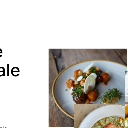
e
ale