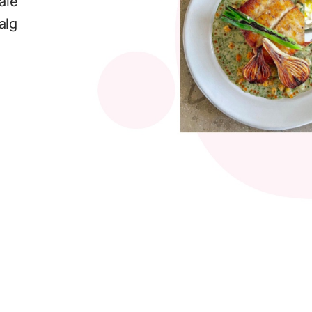
ale
alg