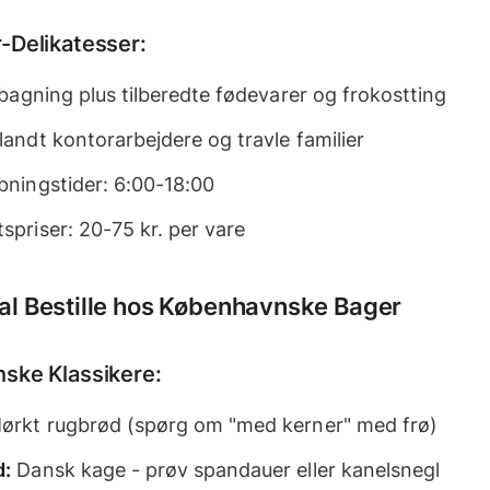
-Delikatesser:
 bagning plus tilberedte fødevarer og frokostting
andt kontorarbejdere og travle familier
bningstider: 6:00-18:00
priser: 20-75 kr. per vare
al Bestille hos Københavnske Bager
ske Klassikere:
rkt rugbrød (spørg om "med kerner" med frø)
d:
Dansk kage - prøv spandauer eller kanelsnegl