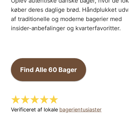
Oplev autentiske danske bager, hvor de lok
køber deres daglige brød. Håndplukket udv
af traditionelle og moderne bagerier med
insider-anbefalinger og kvarterfavoritter.
Find Alle
60
Bager
Verificeret af lokale
bagerientusiaster