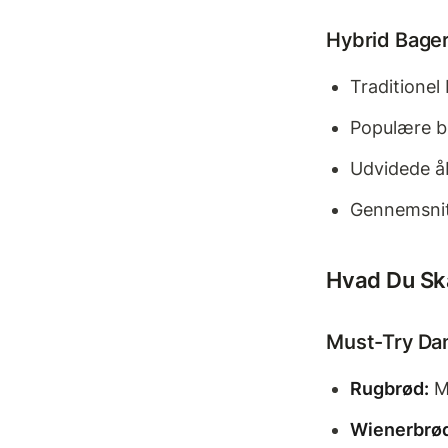
Hybrid Bager
Traditionel
Populære bl
Udvidede å
Gennemsnits
Hvad Du Sk
Must-Try Dan
Rugbrød:
Mø
Wienerbrø