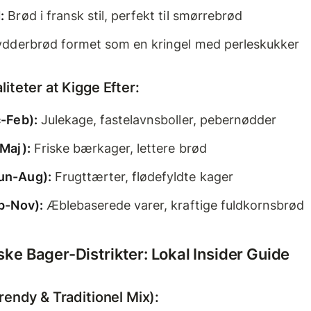
:
Brød i fransk stil, perfekt til smørrebrød
dderbrød formet som en kringel med perleskukker
iteter at Kigge Efter:
c-Feb):
Julekage, fastelavnsboller, pebernødder
Maj):
Friske bærkager, lettere brød
un-Aug):
Frugttærter, flødefyldte kager
p-Nov):
Æblebaserede varer, kraftige fuldkornsbrød
e Bager-Distrikter: Lokal Insider Guide
rendy & Traditionel Mix):