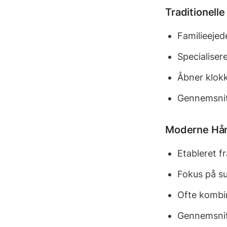
Traditionelle
Familieejed
Specialisere
Åbner klok
Gennemsnits
Moderne Hå
Etableret f
Fokus på su
Ofte kombi
Gennemsnits